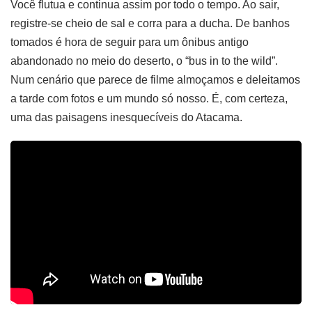
Você flutua e continua assim por todo o tempo. Ao sair,
registre-se cheio de sal e corra para a ducha. De banhos
tomados é hora de seguir para um ônibus antigo
abandonado no meio do deserto, o “bus in to the wild”.
Num cenário que parece de filme almoçamos e deleitamos
a tarde com fotos e um mundo só nosso. É, com certeza,
uma das paisagens inesquecíveis do Atacama.