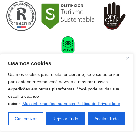
Usamos cookies
Usamos cookies para o site funcionar e, se você autorizar,
CALLEJÓN REALES, 402 – SAN PEDRO DE
para entender como você navega e mostrar nossas
expedições em outras plataformas. Você pode mudar sua
ATACAMA |
YUNGAY, 951 – PUERTO NATALES
escolha quando
© FLAVIABIA TURISMO LTDA - 2026 ALL
quiser
.
Mais informações na nossa Política de Privacidade
RIGHTS RESERVED.
ESPECIALIDADES CERTIFICADAS:
ALTA MONTANHA
,
Customizar
Rejeitar Tudo
Aceitar Tudo
SENDERISMO
&
TREKKING
,
OBSERVAÇÃO DE FAUNA E
FLORA
.