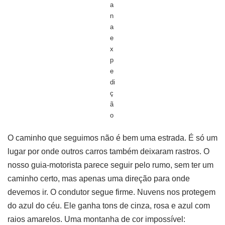
a
n
a
e
x
p
e
di
ç
ã
o
O caminho que seguimos não é bem uma estrada. É só um
lugar por onde outros carros também deixaram rastros. O
nosso guia-motorista parece seguir pelo rumo, sem ter um
caminho certo, mas apenas uma direção para onde
devemos ir. O condutor segue firme. Nuvens nos protegem
do azul do céu. Ele ganha tons de cinza, rosa e azul com
raios amarelos. Uma montanha de cor impossível: