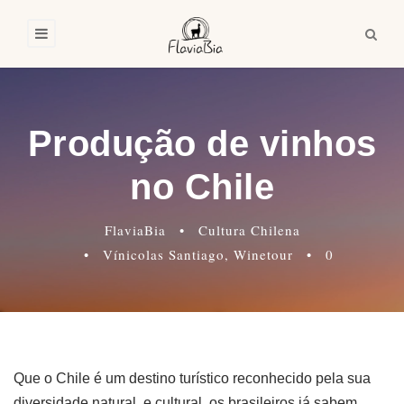
Produção de vinhos
no Chile
FlaviaBia
•
Cultura Chilena
•
Vínicolas Santiago
,
Winetour
•
0
Que o Chile é um destino turístico reconhecido pela sua
diversidade natural e cultural, os brasileiros já sabem.