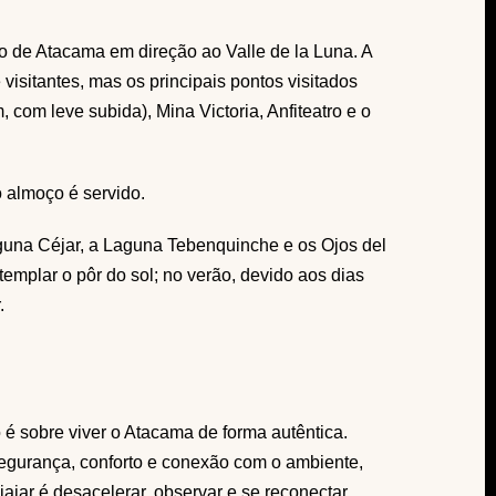
 de Atacama em direção ao Valle de la Luna. A
 visitantes, mas os principais pontos visitados
 com leve subida), Mina Victoria, Anfiteatro e o
 almoço é servido.
aguna Céjar, a Laguna Tebenquinche e os Ojos del
templar o pôr do sol; no verão, devido aos dias
.
o é sobre viver o Atacama de forma autêntica.
egurança, conforto e conexão com o ambiente,
jar é desacelerar, observar e se reconectar.