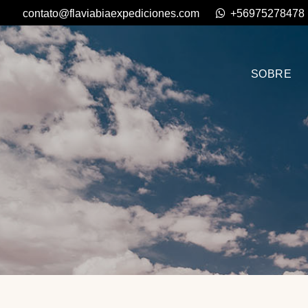
contato@flaviabiaexpediciones.com
+56975278478
SOBRE